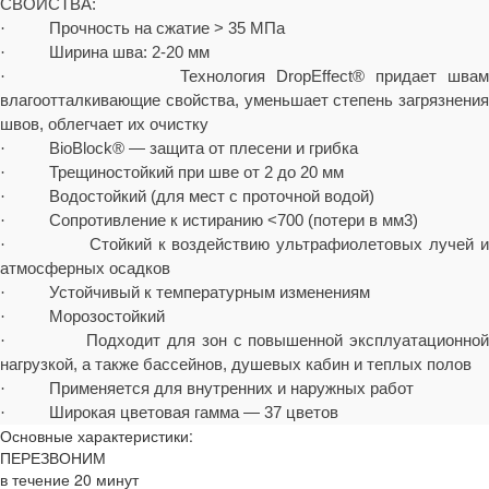
СВОЙСТВА:
Прочность на сжатие > 35 МПа
·
Ширина шва: 2-20 мм
·
Технология DropE
ff
ect® придает швам
·
влагоотталкивающие свойства, уменьшает степень загрязнения
швов, облегчает их очистку
BioBlock® — защита от плесени и грибка
·
Трещиностойкий при шве от 2 до 20 мм
·
Водостойкий (для мест с проточной водой)
·
Сопротивление к истиранию <700 (потери в мм3)
·
Стойкий к воздействию ультрафиолетовых лучей 
·
атмосферных осадков
Устойчивый к температурным изменениям
·
Морозостойкий
·
Подходит для зон с повышенной эксплуатационно
·
нагрузкой, а также бассейнов, душевых кабин и теплых полов
Применяется для внутренних и наружных работ
·
Широкая цветовая гамма — 37 цветов
·
Основные характеристики:
ПЕРЕЗВОНИМ
в течение
20
минут